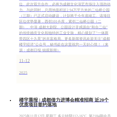
位。此次双方合作，必将为成都文化演艺市场注入强劲动
力。与此同时，总用地面积近2.94万平方米的二仙桥公园
（三期）已正式启动建设，计划将于今年底竣工。该项目
区位优势显著，西邻101仓库，紧邻二仙桥公园（二
期）、中演·成都大剧院。公园设计灵感源自“和合二仙”
的传统婚庆文化和独特的工业文脉，精心规划了“一体两
带四区十九景”的丰富格局。更多新闻资讯欢迎关注“成都
楼宇经济”公众号，秘书处在这里祝您一天好心情！（来
源：成都日报·锦观新闻）
11-12
2025
楼宇晨报 | 成都借力进博会精准招商 近20个
优质项目签约落地
2025年11月12日 星期三 多云转阴112-16°C 第2184期会员