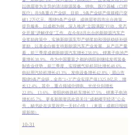
以德眉资为主导的清洁能源装备、锂电、医疗器械（口腔
医疗）共9条重点产业链。目前，9条产业链产值规模已突
破1.2万亿元。围绕9条产业链，成德眉资四市出台政策、
提升服务。以成都为例，深入推进“立园满园”行动，常态
化开展“进解优促”工作。在今年8月出台的新能源汽车产
业奖励政策中，实施新能源车型产销奖励和强链稳链补链
奖励，以真金白银支持新能源汽车产业发展。从产品产量
看，前三季度成都新能源汽车增长238.0%，锂离子电池产
量增长38.9%。作为中国重装之都的德阳则继续发挥装备
制造业优势，前三季度，实现燃气轮机同比增长48.6%，
电站用汽轮机增长43.3%，发电设备增长42.8%；眉山市
围绕9条产业链，全市“1+3”产业实现产值1325.8亿元，增
长12.4%，其中，重点领域中锂电、光伏分别增长
22.8%、13.6%。资阳的铁路机车增长37.5%，锂离子电池
增长85.7%。更多新闻资讯欢迎关注“成都楼宇经济”公众
号，秘书处在这里祝您一天好心情！（来源：成都日报锦
观新闻）
10-31