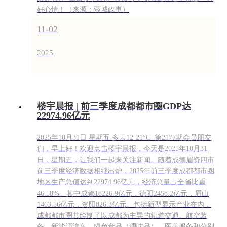
好心情！（来源：蓉城政事）
11-02
2025
楼宇晨报 | 前三季度成都都市圈GDP达
22974.96亿元
2025年10月31日 星期五 多云12-21°C 第2177期会员朋友
们，早上好！欢迎点击楼宇晨报，今天是2025年10月31
日，星期五，让我们一起来关注新闻。随着成德眉资四市
前三季度经济数据相继出炉，2025年前三季度成都都市圈
地区生产总值达到22974.96亿元，经济总量占全省比重
46.58%。其中成都18226.9亿元，德阳2458.2亿元，眉山
1463.56亿元，资阳826.3亿元。包括新型显示产业在内，
成都都市圈共绘制了以成都为主导的轨道交通、航空装
备、新能源汽车、绿色食品（调味品）、医美服务和分别