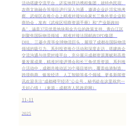
活动搭建交流平台，还实地拜访携程集团，就特色民宿、
农商文旅融合等项目进行深入沟通，邀请企业赴邛实地考
察。武侯区在推介会上精准对接90余家长三角外资企业和
商协会，发布《武侯区招商资源手册》和“产业新政80
条”，涵盖37宗优质地块和全方位的政策支持。青白江区
则聚焦国际物流领域，精准对接法国邮政DPD集团、
DHL、三菱仓库等全球物流巨头，展现了成都在国际物流
领域的吸引力。系列投资推介活动和深度走访，搭建政企
交流沟通与供需对接平台，充分展示成都资源禀赋和高质
量发展成果，精准对接进博会和长三角优质资源。系列推
介活动中，成都共推动近20个项目签约，覆盖临港制造、
跨境电商、银发经济、人工智能等多个领域。更多新闻资
讯欢迎关注“成都楼宇经济”公众号，秘书处在这里祝您一
天好心情！（来源：成都市人民政府网）
11-11
2025