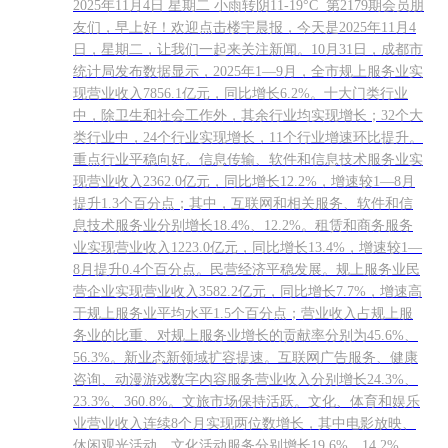
2025年11月4日 星期二 小雨转阴11-19°C 第2179期 会员朋
友们，早上好！欢迎点击楼宇晨报，今天是2025年11月4
日，星期二，让我们一起来关注新闻。10月31日，成都市
统计局发布数据显示，2025年1—9月，全市规上服务业实
现营业收入7856.1亿元，同比增长6.2%。十大门类行业
中，除卫生和社会工作外，其余行业均实现增长；32个大
类行业中，24个行业实现增长，11个行业增速环比提升。
重点行业平稳向好。信息传输、软件和信息技术服务业实
现营业收入2362.0亿元，同比增长12.2%，增速较1—8月
提升1.3个百分点；其中，互联网和相关服务、软件和信
息技术服务业分别增长18.4%、12.2%。租赁和商务服务
业实现营业收入1223.0亿元，同比增长13.4%，增速较1—
8月提升0.4个百分点。民营经济平稳发展。规上服务业民
营企业实现营业收入3582.2亿元，同比增长7.7%，增速高
于规上服务业平均水平1.5个百分点；营业收入占规上服
务业的比重、对规上服务业增长的贡献率分别为45.6%、
56.3%。新业态新领域扩容提速。互联网广告服务、健康
咨询、动漫游戏数字内容服务营业收入分别增长24.3%、
23.3%、360.8%。文旅市场保持活跃。文化、体育和娱乐
业营业收入连续8个月实现两位数增长，其中电影放映、
休闲观光活动、文化活动服务分别增长19.6%、14.2%、