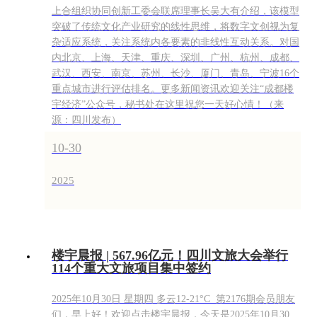
上合组织协同创新工委会联席理事长吴大有介绍，该模型
突破了传统文化产业研究的线性思维，将数字文创视为复
杂适应系统，关注系统内各要素的非线性互动关系。对国
内北京、上海、天津、重庆、深圳、广州、杭州、成都、
武汉、西安、南京、苏州、长沙、厦门、青岛、宁波16个
重点城市进行评估排名。更多新闻资讯欢迎关注“成都楼
宇经济”公众号，秘书处在这里祝您一天好心情！（来
源：四川发布）
10-30
2025
楼宇晨报 | 567.96亿元！四川文旅大会举行
114个重大文旅项目集中签约
2025年10月30日 星期四 多云12-21°C 第2176期 会员朋友
们，早上好！欢迎点击楼宇晨报，今天是2025年10月30