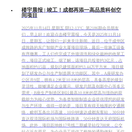
楼宇晨报 | 竣工！成都再添一高品质科创空
间项目
2025年11月14日 星期五 阴12-13°C 第2186期会员朋友
们，早上好！欢迎点击楼宇晨报，今天是2025年11月14
日，星期五，让我们一起来关注新闻。近日，位于成华区
成致路的东广智能产业大厦项目现场，最后一批施工设备
有序撤离，工人们也完成了外墙清洗和绿化栽种的收尾工
作，项目正式竣工。据了解，该项目总投资约3亿元，占
地面积约15亩，规划总建筑面积约3.44万平方米。项目规
划了研发办公与生产制造两大功能区。其中，A座研发办
公区共9层，拥有4.2米至10.8米的层高，具备高度的规划
灵活性，能够满足企业展示、研发总部及创新中心等多元
需求；B座生产制造区则以最高10.8米的层高与强劲的荷
载能力为核心优势，为各类智能制造企业提供理想的研发
与生产环境。值得一提的是，项目享有得天独厚的交通网
络，毗邻五条出川高速，10分钟速达成都东客站，30分钟
直达双流国际机场与国际铁路港，50分钟直达天府国际机
场。此外，项目距地铁17号线二期威灵站仅700米，公交
站点近在咫尺，为企业员工提供了极致的通勤便利。不仅