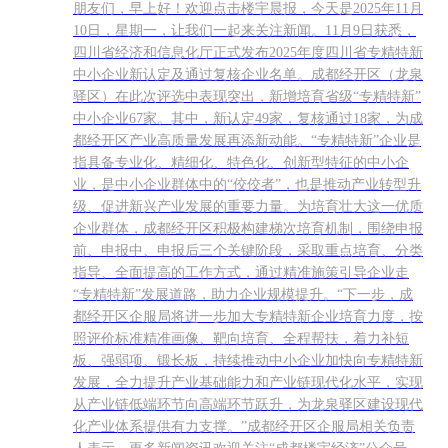
朋友们，早上好！欢迎点击楼宇晨报，今天是2025年11月
10日，星期一，让我们一起来关注新闻。11月9日获悉，
四川省经济和信息化厅正式发布2025年度四川省专精特新
中小企业新认定及通过复核企业名单。成都经开区（龙泉
驿区）在此次评选中表现突出，新增培育省级“专精特新”
中小企业67家。其中，新认定49家，复核通过18家，为成
都经开区产业高质量发展再添新动能。“专精特新”企业是
指具备专业化、精细化、特色化、创新型特征的中小企
业，是中小企业群体中的“佼佼者”，也是推动产业转型升
级、促进新兴产业发展的重要力量。为培育壮大这一优质
企业群体，成都经开区积极构建梯次培育机制，围绕申报
前、申报中、申报后三个关键阶段，采取重点培育、分类
指导、全面提高的工作方式，通过精准施策引导企业走
“专精特新”发展道路，助力企业规模提升。“下一步，成
都经开区企服局将进一步加大专精特新企业培育力度，按
照评价标准精准画像、靶向培育、全程帮扶，着力补短
板、强弱项、锻长板，持续推动中小企业加快向专精特新
发展，全力提升产业基础能力和产业链现代化水平，实现
从产业链低端环节向高端环节跃升，为龙泉驿区建设现代
化产业体系提供有力支撑。”成都经开区企服局相关负责