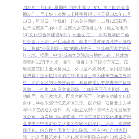
2025年11月13日 星期四 阴转小雨12-19°C 第2185期会员
朋友们，早上好！欢迎点击楼宇晨报，今天是2025年11月
13日，星期四，让我们一起来关注新闻。11月12日获悉，
位于成都东门的中演·成都大剧院项目主体（原立项名为
101文化综合体建设项目）已全面完工，而其毗邻的二仙
桥公园（三期）已启动建设，两者将通过绿道系统无缝衔
接，形成“公园剧场一体”的联动效应，为成都再添文旅新
打卡地。据悉，中演·成都大剧院总占地约65亩，总建筑
面积约6.2万平方米。目前，项目主体已经全面完工。该
项目建筑以工业风格为主，外型呈不规则状，采用最能体
现成都工业记忆特点的红砖和混凝土作为建筑立面主要材
料，同时又区别于传统做法，塑造连接历史与未来的建筑
形象。一个集1220座文旅剧场、400座黑匣子小剧场、多
功能厅、益艺教培训、配套空间等于一体的多功能文化综
合体，将在东郊记忆艺术区呈现。据介绍，项目业主方将
与中演院线通力合作，共同设立成都中演华天文化发展有
限公司，负责项目运营管理。中演院线是由文化和旅游部
直属央企中国对外文化集团有限公司发起、运营、管理的
现代化、综合性全国文艺演出院线，拥有包括广州大剧
院、北京天桥艺术中心等16家直营剧院在内的70家成员单