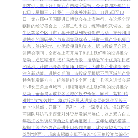
朋友们，早上好！欢迎点击楼宇晨报，今天是2025年11月
12日，星期三，让我们一起来关注新闻。11月5日至10
日，第八届中国国际进口博览会在上海举行。在这场全球
瞩目的经贸盛会上，成都主动出击，统筹组织武侯区、金
牛区等多个区（市）县开展系列投资促进活动，充分利用
进博会的国际平台与资源集聚优势，获取一批产业化项目
信息，签约落地一批优质项目和资本。据市投促局介绍，
进博会期间，全市在上海开展了8场主题鲜明的投资推介
活动，通过精准对接和高效洽谈，推动近20个优质项目签
约落地，获取76条高质量项目信息，为成都产业建圈强链
注入新动能。进博会期间，市投促局根据不同区域的产业
特色和发展方向，统筹组织多个区（市）县深入进博会展
厅和长三角重点城市，相继落地8场主题鲜明的投资推介
活动，全面展示成都各区域的投资价值。同时，紧扣“精
准性”与“实效性”，将对接场景从进博会展馆延伸至长三
角企业总部，开展了一系列“一对一”深度走访。温江区招
商团队拜访马来西亚对外贸易发展局展位，这是双方自去
年温江区出访马来西亚后的再度握手。去年达成的榴莲、
棕榈油等特色农产品进出口合作意向，此次有望从“纸面”
落到“地面”。邛崃市招商专班不仅以“长三角投资盖碗茶”