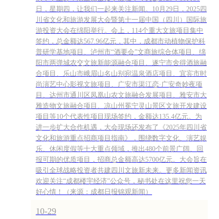
日，星期四，让我们一起来关注新闻。10月29日，2025四
川省文化和旅游发展大会暨第十一届中国（四川）国际旅
游投资大会在绵阳举行。会上，114个重大文旅项目集中
签约，总金额达567.96亿元，其中，成都市动植物保护科
普研学基地项目、泸州市“酒要会”文商旅综合体项目、绵
阳市两弹城农交文旅新能源融合项目、遂宁市舍得酒旅融
合项目、乐山市峨眉山名山别宛温泉酒店项目、宜宾市时
尚演艺中心影视文旅项目、广安市渠江恋·广安奇妙夜项
目、达州市通川区凤凰山农文旅融合发展项目、雅安市大
雅造物文旅融合项目、凉山州冕宁灵山景区文旅开发建设
项目等10个代表性项目现场签约，金额达135.4亿元。为
进一步扩大合作机遇，大会现场还发布了《2025年四川省
文化和旅游重点招商项目指南》，围绕数字文化、演艺娱
乐、休闲度假等十大重点领域，推出480个前景广阔、回
报可期的优质项目，招商总金额高达5700亿元。大会旨在
吸引全球战略投资者共建四川文旅新未来。更多新闻资讯
欢迎关注“成都楼宇经济”公众号，秘书处在这里祝您一天
好心情！（来源：成都日报锦观新闻）
10-29