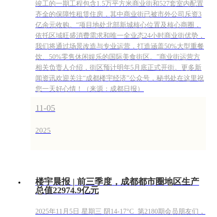
竣工的一期工程包含1.5万平方米商业街和527套室内配置
齐全的保障性租赁住房，其中商业街已被市外公司斥资3
亿余元收购。“项目地处北部新城核心位置及核心商圈，
依托区域旺盛消费需求和唯一全业态24小时商业街优势，
我们将通过场景改造与专业运营，打造涵盖50%大型重餐
饮、50%零售休闲娱乐的国际美食街区。”商业街运营方
相关负责人介绍，街区预计明年5月底正式开街。更多新
闻资讯欢迎关注“成都楼宇经济”公众号，秘书处在这里祝
您一天好心情！（来源：成都日报）
11-05
2025
楼宇晨报 | 前三季度，成都都市圈地区生产
总值22974.9亿元
2025年11月5日 星期三 阴14-17°C 第2180期会员朋友们，