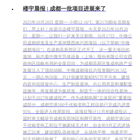
楼宇晨报 | 成都一批项目进展来了
2025年10月20日 星期一 小雨12-16°C 第2170期会员朋友
们，早上好！欢迎点击楼宇晨报，今天是2025年10月20
日，星期一，让我们一起来关注新闻。10月17日，中微公
司成都研发及生产基地暨西南总部项目（以下简称“中微
成都项目”）在成都高新西区正式开工，这一重大项目的
落地，标志着中微半导体设备（上海）股份有限公司在西
南地区战略布局的全面启动，为成都高新区集成电路产业
发展注入了强劲动能。中微成都项目总投资额约30.5亿
元，一期占地50亩，总计容建筑面积约7万平方米，建筑
内容包括研发中心、生产制造基地、办公用房及附属配套
设施等，将发展成为集研发、制造于一体的综合性基地，
计划于2027年建成投产。作为成都电网“立体双环”重要组
成部分，成都空港500千伏输变电工程目前已完成总进度
95%，全面进入收尾阶段。该项目预计11月初建成投运，
届时将大幅提升成都东部地区电网可靠性。成都空港500
千伏输变电工程位于施家镇天才村，自去年9月正式进场
施工以来，建设团队高效推进，从场地平整、地基开挖，
到主控楼结构施工，再到核心设备的安装调试，各环节有