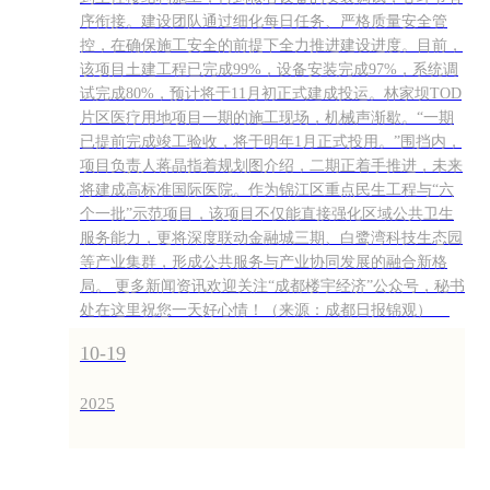
序衔接。建设团队通过细化每日任务、严格质量安全管
控，在确保施工安全的前提下全力推进建设进度。目前，
该项目土建工程已完成99%，设备安装完成97%，系统调
试完成80%，预计将于11月初正式建成投运。林家坝TOD
片区医疗用地项目一期的施工现场，机械声渐歇。“一期
已提前完成竣工验收，将于明年1月正式投用。”围挡内，
项目负责人蒋晶指着规划图介绍，二期正着手推进，未来
将建成高标准国际医院。作为锦江区重点民生工程与“六
个一批”示范项目，该项目不仅能直接强化区域公共卫生
服务能力，更将深度联动金融城三期、白鹭湾科技生态园
等产业集群，形成公共服务与产业协同发展的融合新格
局。 更多新闻资讯欢迎关注“成都楼宇经济”公众号，秘书
处在这里祝您一天好心情！（来源：成都日报锦观）
10-19
2025