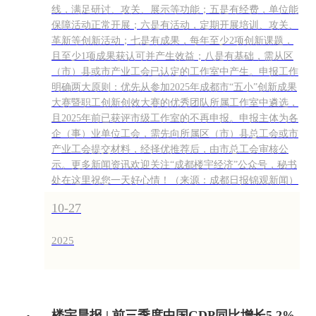
线，满足研讨、攻关、展示等功能；五是有经费，单位能
保障活动正常开展；六是有活动，定期开展培训、攻关、
革新等创新活动；七是有成果，每年至少2项创新课题，
且至少1项成果获认可并产生效益；八是有基础，需从区
（市）县或市产业工会已认定的工作室中产生。申报工作
明确两大原则：优先从参加2025年成都市“五小”创新成果
大赛暨职工创新创效大赛的优秀团队所属工作室中遴选，
且2025年前已获评市级工作室的不再申报。申报主体为各
企（事）业单位工会，需先向所属区（市）县总工会或市
产业工会提交材料，经择优推荐后，由市总工会审核公
示。更多新闻资讯欢迎关注“成都楼宇经济”公众号，秘书
处在这里祝您一天好心情！（来源：成都日报锦观新闻）
10-27
2025
楼宇晨报 | 前三季度中国GDP同比增长5.2%