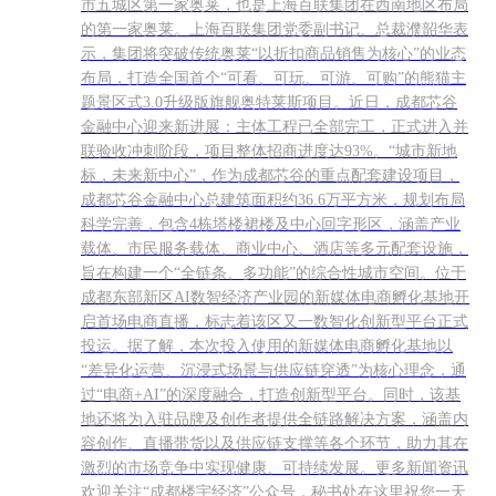
市五城区第一家奥莱，也是上海百联集团在西南地区布局
的第一家奥莱。上海百联集团党委副书记、总裁濮韶华表
示，集团将突破传统奥莱“以折扣商品销售为核心”的业态
布局，打造全国首个“可看、可玩、可游、可购”的熊猫主
题景区式3.0升级版旗舰奥特莱斯项目。近日，成都芯谷
金融中心迎来新进展：主体工程已全部完工，正式进入并
联验收冲刺阶段，项目整体招商进度达93%。“城市新地
标，未来新中心”，作为成都芯谷的重点配套建设项目，
成都芯谷金融中心总建筑面积约36.6万平方米，规划布局
科学完善，包含4栋塔楼裙楼及中心回字形区，涵盖产业
载体、市民服务载体、商业中心、酒店等多元配套设施，
旨在构建一个“全链条、多功能”的综合性城市空间。位于
成都东部新区AI数智经济产业园的新媒体电商孵化基地开
启首场电商直播，标志着该区又一数智化创新型平台正式
投运。据了解，本次投入使用的新媒体电商孵化基地以
“差异化运营、沉浸式场景与供应链穿透”为核心理念，通
过“电商+AI”的深度融合，打造创新型平台。同时，该基
地还将为入驻品牌及创作者提供全链路解决方案，涵盖内
容创作、直播带货以及供应链支撑等各个环节，助力其在
激烈的市场竞争中实现健康、可持续发展。更多新闻资讯
欢迎关注“成都楼宇经济”公众号，秘书处在这里祝您一天