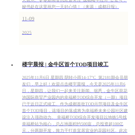
人表示。更多新闻资讯欢迎关注“成都楼宇经济”公众号，
秘书处在这里祝您一天好心情！（来源：成都日报）
11-09
2025
楼宇晨报 | 金牛区首个TOD项目竣工
2025年11月6日 星期四 阴转小雨14-17°C 第2181期会员朋
友们，早上好！欢迎点击楼宇晨报，今天是2025年11月6
日，星期四，让我们一起来关注新闻。据悉，金牛区荷花
池国际商贸产业园内的幸福桥TOD综合开发（一期）项目
已于近日正式竣工。作为成都首批TOD示范项目及金牛区
首个TOD项目，该项目的落成将为幸福桥未来公园社区建
设注入强劲动力。 幸福桥TOD综合开发项目以地铁5号线
幸福桥站为核心，总占地面积约500亩，总投资超100亿
元，分两期开发，致力于打造宜居宜业的花园社区。此次