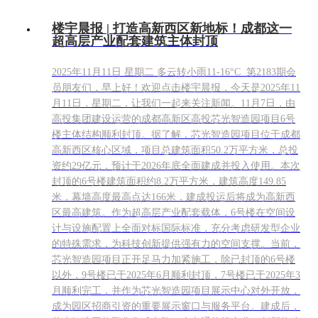
楼宇晨报 | 打造高新西区新地标！成都这一
超高层产业配套建筑主体封顶
2025年11月11日 星期二 多云转小雨11-16°C 第2183期会
员朋友们，早上好！欢迎点击楼宇晨报，今天是2025年11
月11日，星期二，让我们一起来关注新闻。11月7日，由
高投集团建设运营的成都高新区高投芯光智造园项目6号
楼主体结构顺利封顶。据了解，芯光智造园项目位于成都
高新西区核心区域，项目总建筑面积50.2万平方米，总投
资约29亿元，预计于2026年底全面建成并投入使用。本次
封顶的6号楼建筑面积约8.2万平方米，建筑高度149.85
米，幕墙高度最高点达166米，建成投运后将成为高新西
区最高建筑。作为超高层产业配套载体，6号楼在空间设
计与设施配置上全面对标国际标准，充分考虑研发型企业
的特殊需求，为科技创新提供强有力的空间支撑。当前，
芯光智造园项目正开足马力加紧施工，除已封顶的6号楼
以外，9号楼已于2025年6月顺利封顶，7号楼已于2025年3
月顺利完工，并作为芯光智造园项目展示中心对外开放，
成为园区招商引资的重要展示窗口与服务平台。建成后，