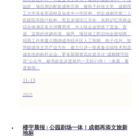
如此，项目周边配套成熟完善，被电子科技大学、成都理
工大学等多所高校及知名中小学环抱，邻近成都市第二人
民医院等医疗机构，而且龙湖滨江天街、东郊记忆等商业
综合体满足多元消费需求，为入驻企业营造了宜业、宜
居、宜商的优越环境。据悉，项目竣工即启动全面招商，
招商工作将重点围绕成华经开区人工智能、电子信息、智
慧能源等主导产业方向，着力引进一批具备尖端技术和高
成长性的标杆企业。更多新闻资讯欢迎关注“成都楼宇经
济”公众号，秘书处在这里祝您一天好心情！（来源：看
度新闻）
11-13
2025
楼宇晨报 | 公园剧场一体！成都再添文旅新
地标