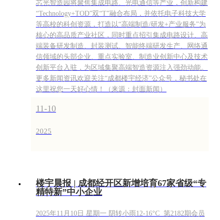
芯光智造园将聚焦集成电路、光电通信等产业，创新构建
“Technology+TOD”双“T”融合布局，并依托电子科技大学
等高校的科创资源，打造以“高端制造/研发+产业服务”为
核心的高品质产业社区，同时重点招引集成电路设计、高
端装备研发制造、封装测试、智能终端研发生产、网络通
信领域的头部企业、重点实验室、制造业创新中心及技术
创新平台入驻，为区域集聚高端智造资源注入强劲动能。
更多新闻资讯欢迎关注“成都楼宇经济”公众号，秘书处在
这里祝您一天好心情！（来源：封面新闻）
11-10
2025
楼宇晨报 | 成都经开区新增培育67家省级“专
精特新”中小企业
2025年11月10日 星期一 阴转小雨12-16°C 第2182期会员