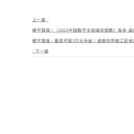
上一篇
:
楼宇晨报 | 《2025中国数字文创城市指数》发布 
楼宇晨报 | 最高可获3万元补贴！成都市劳模工匠
:
下一篇
友情链接