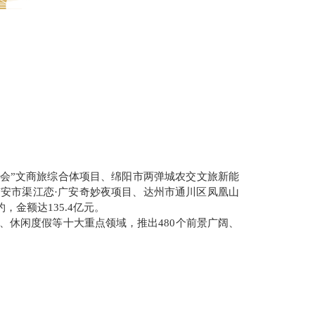
酒要会”文商旅综合体项目、绵阳市两弹城农交文旅新能
安市渠江恋·广安奇妙夜项目、达州市通川区凤凰山
金额达135.4亿元。
、休闲度假等十大重点领域，推出
480
个前景广阔、