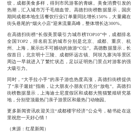
饺，成都美食多样，得到市民游客的青睐。
美食消费引发的
热潮，汇入城市万千毛细血管。高德扫街榜数据显示，国庆
期间成都本地生活餐饮行业订单量同比增长150%，大量藏在
街头巷尾的“烟火小店”迎来流量高峰，整体增长达300%。
在高德扫街榜“长假美景吸引力城市榜TOP10”中，成都排名
全国TOP2，排名前五的城市分别是北京、成都、重庆、杭
州、上海，
展示出不可撼动的旅游
“C位”
。
高德数据显示，长
假首日，北京明十三陵、成都怀远古镇、阿坝九寨沟等景区
周边一早就进入了繁忙状态，足以证明热门景点对游客的强
大吸引力。
同时，“大手拉小手”的亲子游也热度高涨，高德扫街榜提供
了“亲子遛娃”指南，让大朋友小朋友们充分“放电”。高德扫
街榜数据显示，上海迪士尼度假区和成都大熊猫繁殖研究基
地，分别登顶最热门亲子游景区和最热门动物园。
更多新闻资讯欢迎关注“成都楼宇经济”公众号，秘书处在这
里祝您一天好心情！
（来源：红星新闻）