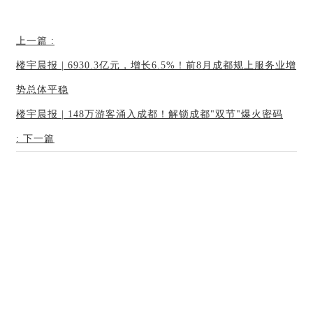
上一篇
:
楼宇晨报 | 6930.3亿元，增长6.5%！前8月成都规上服务业增
势总体平稳
楼宇晨报 | 148万游客涌入成都！解锁成都"双节"爆火密码
:
下一篇
友情链接