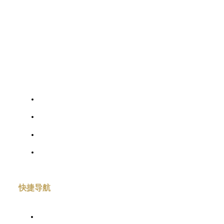
不忘行业进步初心 肩负城市繁荣使命
快捷导航
关于我们
信息公开
专业委员会
会员中心
快捷导航