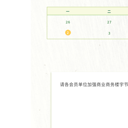
一
二
26
27
2
3
请各会员单位加强商业商务楼宇