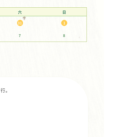
六
日
31
1
7
8
出行。