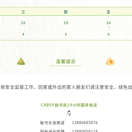
三
四
五
28
29
30
4
5
6
温馨提示
节前安全监管工作，回家或外出的家人朋友们请注意安全，绿色
CABEP秘书处24小时服务电话
👇
秘书长张杨波 13880685876
副秘书长侯静 13880859118